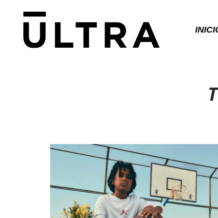
INICI
T