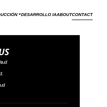
DUCCIÓN
DESARROLLO IA
ABOUT
CONTACT
US
o.cl
cl
.cl