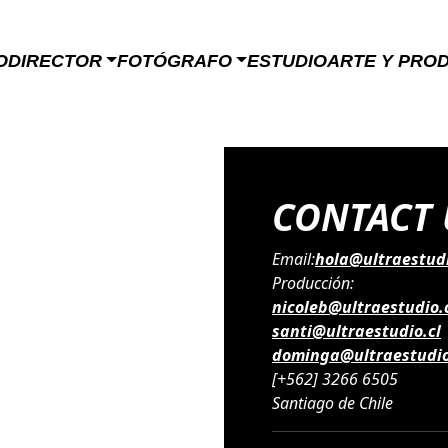
O
DIRECTOR
FOTÓGRAFO
ESTUDIO
ARTE Y PRO
CONTACT 
Email:
hola@ultraestudi
Producción:
nicoleb@ultraestudio.
santi@ultraestudio.cl
dominga@ultraestudio
[+562] 3266 6505
Santiago de Chile